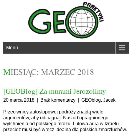
Menu
MIESIĄC:
MARZEC 2018
[GEOBlog] Za murami Jerozolimy
20 marca 2018
|
Brak komentarzy
|
GEOblog
,
Jacek
Przeciwnicy autostopowej podróży znajdą wiele
argumentów, aby odciągnąć Nas od upragnionego
wytchnienia od polskiego mrozu. Lutowa aura w Izraelu
przecież musi być wręcz idealna dla polskich zmarzluchów.