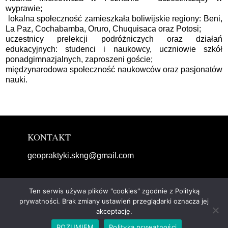
wyprawie;
lokalna społeczność zamieszkała boliwijskie regiony: Beni,
La Paz, Cochabamba, Oruro, Chuquisaca oraz Potosi;
uczestnicy prelekcji podróżniczych oraz działań
edukacyjnych: studenci i naukowcy, uczniowie szkół
ponadgimnazjalnych, zaproszeni goście;
międzynarodowa społeczność naukowców oraz pasjonatów
nauki.
KONTAKT
geopraktyki.skng@gmail.com
Ten serwis używa plików "cookies" zgodnie z Polityką
prywatności. Brak zmiany ustawień przeglądarki oznacza jej
Copyright © 2019 Geopraktyki, Wykonanie: Tomasz
akceptację.
Sowada
ROZUMIEM
Polityka prywatności