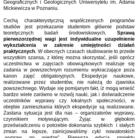
Geograficznych i Geologicznych Uniwersytetu im. Adama
Mickiewicza w Poznaniu.
Cechą charakterystyczną współczesnych programów
studiów jest przekazanie studentom głównie podstaw
teoretycznych badań środowiskowych.
Sprawą
pierwszorzędnej wagi jest indywidualne uzupełnienie
wykształcenia w zakresie umiejętności działań
praktycznych
. W obecnych czasach studiowanie to przede
wszystkim szansa, z której można skorzystać, jeśli oprócz
uczestnictwa w zajęciach obowiązkowych realizuje się
zadania w powszechnym rozumieniu wykraczające poza
kanon zajęć obligatoryjnych. Ekspedycje naukowe,
realizowane przez studentów, nie należą do zjawiska
powszechnego. Wydaje się pomijanym fakt, iż mogą wnieść
bardzo wiele zarówno w rozwój nauki, jak i doświadczenie
uczestników wyprawy czy lokalnych społeczności, w
obrębie zamieszkania których ekspedycje są realizowane.
Zastana sytuacja jest dla nas – organizatorów wyprawy,
czynnikiem motywującym. Żyjąc w głębokim
przeświadczeniu o potrzebie dokonania szybkich i stałych
zmian na lepsze, zainicjowaliśmy cykl nowatorskich
„wypraw po wiedzę”. Pierwsza edycja projektu