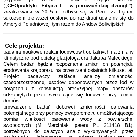
(
„GEOpraktyki: Edycja I – w peruwiańskiej dżungli”
),
zrealizowana w 2015 r., odbyła się w Peru. Zachęceni
sukcesem pierwszej odsłony, po raz drugi udajemy się do
Ameryki Południowej, tym razem do Andów Boliwijskich.
Cele projektu:
badania naukowe reakcji lodowców tropikalnych na zmiany
klimatyczne pod opieką glacjologa dra Jakuba Małeckiego.
Celem badań będzie rozpoznanie zmian ich potencjału
erodowania krajobrazu na przestrzeni ostatnich kilkuset lat.
Projekt badawczy zakłada analizę zmienności
czasoprzestrzennej osadów deponowanych przez lód w
połączeniu z konstrukcją precyzyjnej mapy obszarów
odsłoniętych przez wycofujące się lodowce przy użyciu
dronów;
prowadzenie badań dobowej zmienności parowania
potencjalnego przy pomocy ewaporometru umożliwiającego
pomiar wielkości parowania wody z powierzchni
swobodnych (M. Marciniak, patent PL 211418 B1),
potrzebnych do dalszych analiz wykonywanych przez