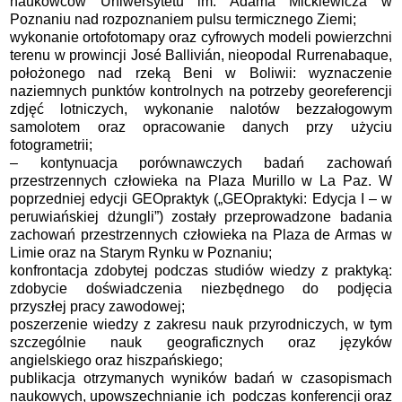
naukowców Uniwersytetu im. Adama Mickiewicza w
Poznaniu nad rozpoznaniem pulsu termicznego Ziemi;
wykonanie ortofotomapy oraz cyfrowych modeli powierzchni
terenu w prowincji José Ballivián, nieopodal Rurrenabaque,
położonego nad rzeką Beni w Boliwii: wyznaczenie
naziemnych punktów kontrolnych na potrzeby georeferencji
zdjęć lotniczych, wykonanie nalotów bezzałogowym
samolotem oraz opracowanie danych przy użyciu
fotogrametrii;
– kontynuacja porównawczych badań zachowań
przestrzennych człowieka na Plaza Murillo w La Paz. W
poprzedniej edycji GEOpraktyk („GEOpraktyki: Edycja I – w
peruwiańskiej dżungli”) zostały przeprowadzone badania
zachowań przestrzennych człowieka na Plaza de Armas w
Limie oraz na Starym Rynku w Poznaniu;
konfrontacja zdobytej podczas studiów wiedzy z praktyką:
zdobycie doświadczenia niezbędnego do podjęcia
przyszłej pracy zawodowej;
poszerzenie wiedzy z zakresu nauk przyrodniczych, w tym
szczególnie nauk geograficznych oraz języków
angielskiego oraz hiszpańskiego;
publikacja otrzymanych wyników badań w czasopismach
naukowych, upowszechnianie ich podczas konferencji oraz