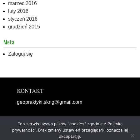
marzec 2016
luty 2016
styczeń 2016
grudzień 2015
Meta
Zaloguj się
KONTAKT
geopraktyki.skng@gmail.com
Ten serwis używa plików "cookies" zgodnie z Polityką
prywatności. Brak zmiany ustawień przeglądarki oznacza jej
Copyright © 2019 Geopraktyki, Wykonanie: Tomasz
akceptację.