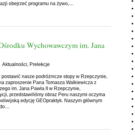
 okazji obejrzeć programu na żywo,…
Ośrodku Wychowawczym im. Jana
|
Aktualności
,
Prelekcje
ję postawić nasze podróżnicze stopy w Rzepczynie,
na zaproszenie Pana Tomasza Walkiewicza z
go im. Jana Pawła II w Rzepczynie,
ycji, przedstawiliśmy obraz Peru naszymi oczyma
, boliwijską edycję GEOpraktyk. Naszym głównym
y do…