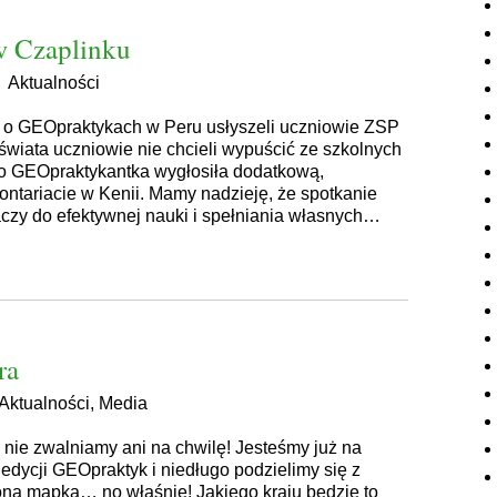
w Czaplinku
|
Aktualności
m o GEOpraktykach w Peru usłyszeli uczniowie ZSP
świata uczniowie nie chcieli wypuścić ze szkolnych
o GEOpraktykantka wygłosiła dodatkową,
ontariacie w Kenii. Mamy nadzieję, że spotkanie
aczy do efektywnej nauki i spełniania własnych…
ra
Aktualności
,
Media
nie zwalniamy ani na chwilę! Jesteśmy już na
dycji GEOpraktyk i niedługo podzielimy się z
ną mapką… no właśnie! Jakiego kraju będzie to