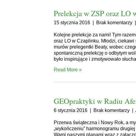
Prelekcja w ZSP oraz LO 
15 stycznia 2016
|
Brak komentarzy
Kolejne prelekcje za nami! Tym raze
oraz LO w Czaplinku. Młodzi, ciekawi 
murów prelegentki Beaty, wobec czeg
spontaniczną prelekcję o odbytym wol
było inspirujące i zmotywowało słuch
Read More »
GEOpraktyki w Radiu Afe
6 stycznia 2016
|
Brak komentarzy
|
Przerwa świąteczna i Nowy Rok, a my 
„wykończeniu” harmonogramu drugiej e
Wami naszymi planami wraz z załączo