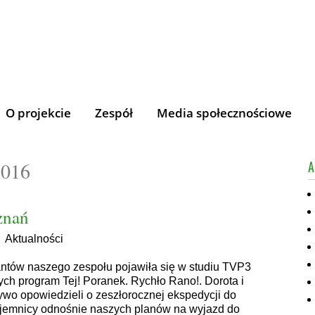
O projekcie
Zespół
Media społecznościowe
016
A
znań
|
Aktualności
antów naszego zespołu pojawiła się w studiu TVP3
ch program Tej! Poranek. Rychło Rano!. Dorota i
o opowiedzieli o zeszłorocznej ekspedycji do
tajemnicy odnośnie naszych planów na wyjazd do