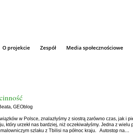
O projekcie
Zespół
Media społecznościowe
cinność
Beata
,
GEOblog
wiązków w Polsce, znalazłyśmy z siostrą zarówno czas, jak i 
, który urzekł nas bardziej, niż oczekiwałyśmy. Jedna z wielu p
 malowniczym szlaku z Tbilisi na północ kraju. Autostop na…