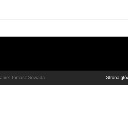
nanie: Tomasz Sowada
Strona gł