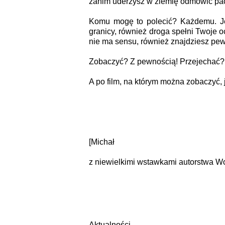
zanim uderzysz w ziemię odmówić paci
Komu mogę to polecić? Każdemu. Jeś
granicy, również droga spełni Twoje o
nie ma sensu, również znajdziesz p
Zobaczyć? Z pewnością! Przejechać?
A po film, na którym można zobaczyć,
[Michał
z niewielkimi wstawkami autorstwa W
Aktualności