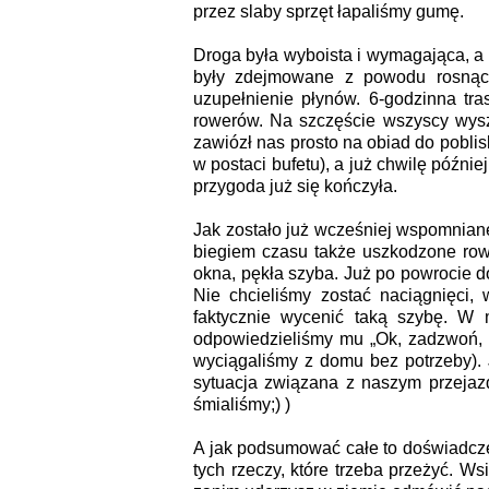
przez slaby sprzęt łapaliśmy gumę.
Droga była wyboista i wymagająca, a 
były zdejmowane z powodu rosnącej
uzupełnienie płynów. 6-godzinna tr
rowerów. Na szczęście wszyscy wyszl
zawiózł nas prosto na obiad do pobli
w postaci bufetu), a już chwilę późni
przygoda już się kończyła.
Jak zostało już wcześniej wspomniane
biegiem czasu także uszkodzone rowe
okna, pękła szyba. Już po powrocie d
Nie chcieliśmy zostać naciągnięci, 
faktycznie wycenić taką szybę. W 
odpowiedzieliśmy mu „Ok, zadzwoń, po
wyciągaliśmy z domu bez potrzeby). 
sytuacja związana z naszym przejaz
śmialiśmy;) )
A jak podsumować całe to doświadczen
tych rzeczy, które trzeba przeżyć. W